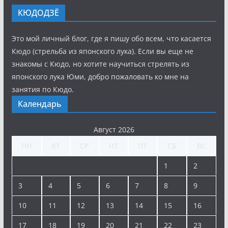
КЮДОДЗЁ
Это мой личный блог, где я пишу обо всем, что касается
Кюдо (стрельба из японского лука). Если вы еще не
знакомы с Кюдо, но хотите научиться стрелять из
японского лука Юми, добро пожаловать ко мне на
занятия по Кюдо.
Календарь
Август 2026
ПН
ВТ
СР
ЧТ
ПТ
СБ
ВС
1
2
3
4
5
6
7
8
9
10
11
12
13
14
15
16
17
18
19
20
21
22
23