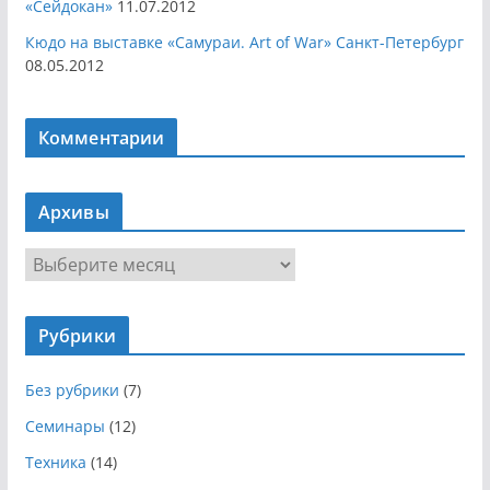
«Сейдокан»
11.07.2012
Кюдо на выставке «Самураи. Art of War» Санкт-Петербург
08.05.2012
Комментарии
Архивы
А
р
х
Рубрики
и
в
Без рубрики
(7)
ы
Семинары
(12)
Техника
(14)