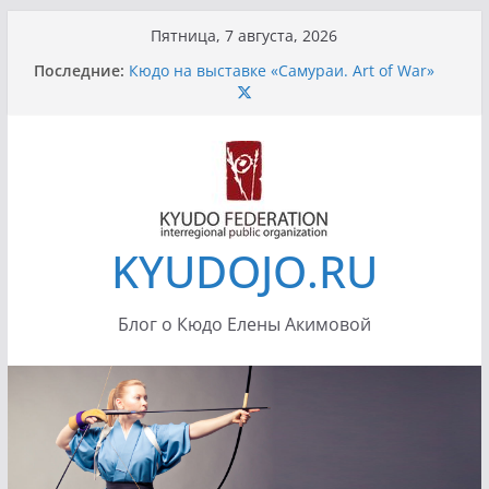
Перейти
Пятница, 7 августа, 2026
к
Последние:
Кюдо на выставке «Самураи. Art of War»
содержимому
Санкт-Петербург
Передача «Тропой Дракона»
Усилия при натяжении лука
Летний Кюдо сезон 2012
Семинар Ино Сенсея 7-8 июля 2012 в
Истре, додзе «Сейдокан»
KYUDOJO.RU
Блог о Кюдо Елены Акимовой