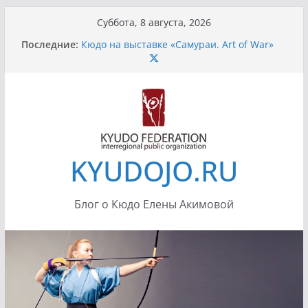
Перейти
Суббота, 8 августа, 2026
к
Последние:
Кюдо на выставке «Самураи. Art of War»
содержимому
Санкт-Петербург
Передача «Тропой Дракона»
Усилия при натяжении лука
Летний Кюдо сезон 2012
Семинар Ино Сенсея 7-8 июля 2012 в
Истре, додзе «Сейдокан»
KYUDOJO.RU
Блог о Кюдо Елены Акимовой