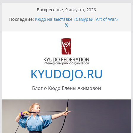
Перейти
Воскресенье, 9 августа, 2026
к
Последние:
Кюдо на выставке «Самураи. Art of War»
содержимому
Санкт-Петербург
Передача «Тропой Дракона»
Усилия при натяжении лука
Летний Кюдо сезон 2012
Семинар Ино Сенсея 7-8 июля 2012 в
Истре, додзе «Сейдокан»
KYUDOJO.RU
Блог о Кюдо Елены Акимовой