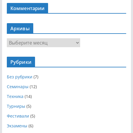
Комментарии
Архивы
А
р
х
Рубрики
и
в
Без рубрики
(7)
ы
Семинары
(12)
Техника
(14)
Турниры
(5)
Фестивали
(5)
Экзамены
(6)