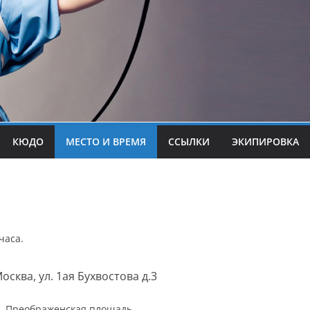
КЮДО
МЕСТО И ВРЕМЯ
ССЫЛКИ
ЭКИПИРОВКА
часа.
осква, ул. 1ая Бухвостова д.3
. Преображенская площадь