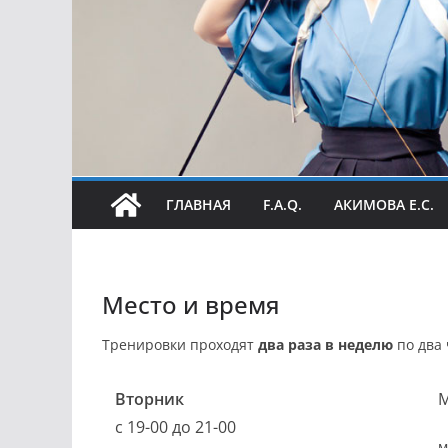
ГЛАВНАЯ
F.A.Q.
АКИМОВА Е.С.
Место и время
Тренировки проходят
два раза в неделю
по два 
Вторник
М
с 19-00 до 21-00
м