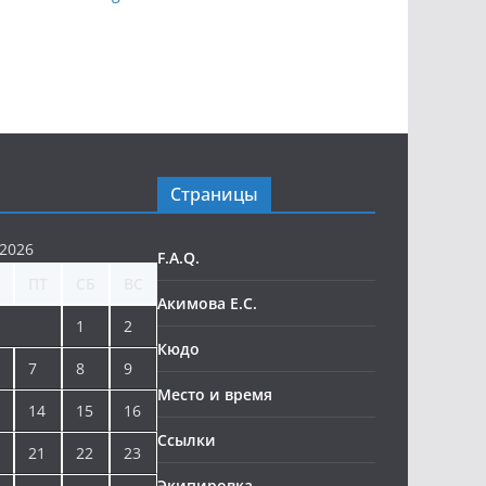
Страницы
 2026
F.A.Q.
ПТ
СБ
ВС
Акимова Е.С.
1
2
Кюдо
7
8
9
Место и время
14
15
16
Ссылки
21
22
23
Экипировка