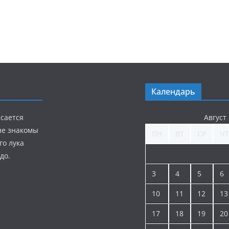
Календарь
асается
Август
 не знакомы
ПН
ВТ
СР
ЧТ
го лука
до.
3
4
5
6
10
11
12
13
17
18
19
20