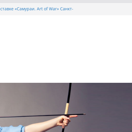
ставке «Самураи. Art of War» Санкт-
Тропой Дракона»
 натяжении лука
о сезон 2012
о Сенсея 7-8 июля 2012 в Истре, додзе