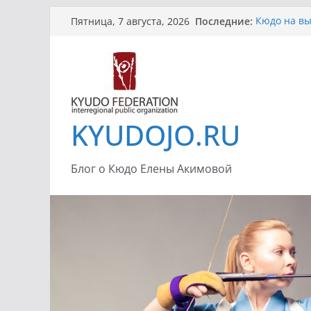
Перейти
Последние:
Кюдо на вы
Пятница, 7 августа, 2026
к
Петербург
Передача «
содержимому
Усилия при
Летний Кюд
Семинар Ин
«Сейдокан»
KYUDOJO.RU
Блог о Кюдо Елены Акимовой