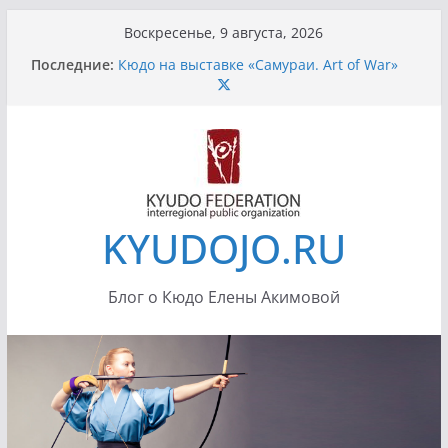
Перейти
Воскресенье, 9 августа, 2026
к
Последние:
Кюдо на выставке «Самураи. Art of War»
содержимому
Санкт-Петербург
Передача «Тропой Дракона»
Усилия при натяжении лука
Летний Кюдо сезон 2012
Семинар Ино Сенсея 7-8 июля 2012 в
Истре, додзе «Сейдокан»
KYUDOJO.RU
Блог о Кюдо Елены Акимовой